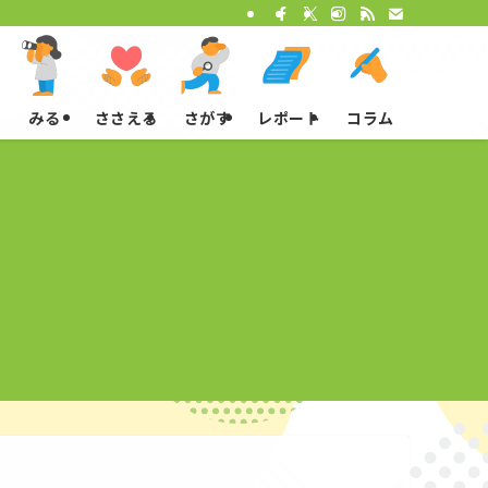
みる
ささえる
さがす
レポート
コラム