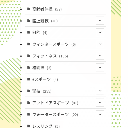
高齢者体操
(57)
陸上競技
(40)
(7)
射的
(4)
(2)
(4)
ウィンタースポーツ
(6)
(1)
(6)
フィットネス
(155)
(19)
格闘技
(3)
(16)
(3)
eスポーツ
(4)
(17)
球技
(299)
(9)
(20)
アウトドアスポーツ
(41)
(37)
(14)
(4)
ウォータースポーツ
(22)
(18)
(10)
(8)
(7)
レスリング
(2)