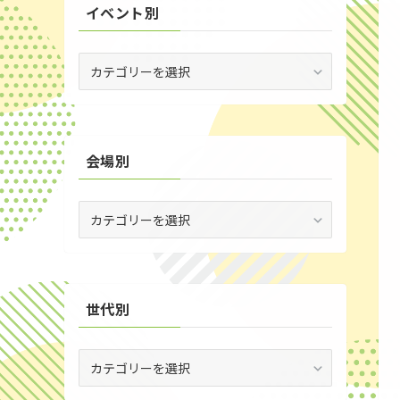
イベント別
(53)
(19)
イ
ベ
(2)
ン
ト
(59)
別
会場別
(1)
(5)
会
(29)
場
別
(35)
世代別
世
代
別